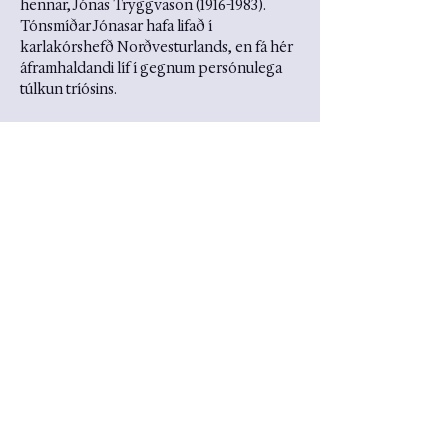
hennar, Jónas Tryggvason (1916-1983). 
Tónsmíðar Jónasar hafa lifað í 
karlakórshefð Norðvesturlands, en fá hér 
áframhaldandi líf í gegnum persónulega 
túlkun tríósins.
Miðaverð kr. 4900 og 3600 fyrir 
nemendur og eldri borgara, miðar fást í 
miðasölu Hörpu.
English
Composer, pianist, and vocalist Sigurdís is 
coming home to premiere her European 
trio. She has resided in Denmark since 
2018 and completed her master’s…
Show More