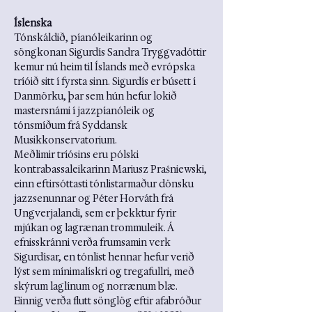
Íslenska
Tónskáldið, píanóleikarinn og 
söngkonan Sigurdís Sandra Tryggvadóttir 
kemur nú heim til Íslands með evrópska 
tríóið sitt í fyrsta sinn. Sigurdís er búsett í 
Danmörku, þar sem hún hefur lokið 
mastersnámi í jazzpíanóleik og 
tónsmíðum frá Syddansk 
Musikkonservatorium.
Meðlimir tríósins eru pólski 
kontrabassaleikarinn Mariusz Praśniewski, 
einn eftirsóttasti tónlistarmaður dönsku 
jazzsenunnar og Péter Horváth frá 
Ungverjalandi, sem er þekktur fyrir 
mjúkan og lagrænan trommuleik. Á 
efnisskránni verða frumsamin verk 
Sigurdísar, en tónlist hennar hefur verið 
lýst sem mínimalískri og tregafullri, með 
skýrum laglínum og norrænum blæ. 
Einnig verða flutt sönglög eftir afabróður 